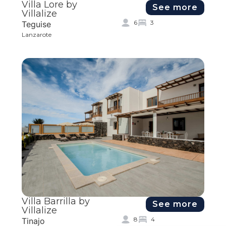
Villa Lore by
See more
Villalize
6
3
Teguise
Lanzarote
Villa Barrilla by
See more
Villalize
8
4
Tinajo