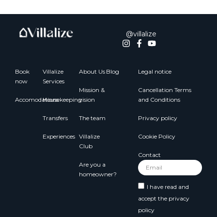
@villalize
Book
Villalize
About Us
Blog
Legal notice
now
Services
Mission &
Cancellation Terms
Accomodations
Housekeeping
vision
and Conditions
Transfers
The team
Privacy policy
Experiences
Villalize
Cookie Policy
Club
Contact
Are you a
homeowner?
I have read and
accept the
privacy
policy