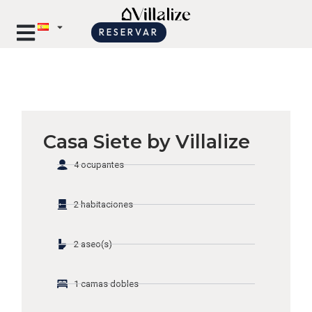
RESERVAR
Casa Siete by Villalize
4 ocupantes
2 habitaciones
2 aseo(s)
1 camas dobles