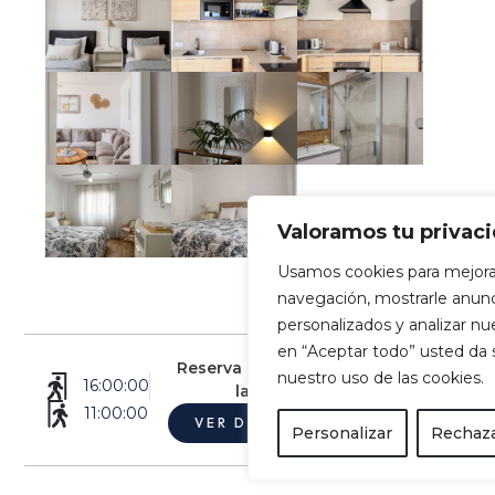
Valoramos tu privac
Usamos cookies para mejora
navegación, mostrarle anun
personalizados y analizar nues
en “Aceptar todo” usted da
Reserva Casa Siete by Villalize, con
nuestro uso de las cookies.
16:00:00
las mejores ventajas
11:00:00
VER DISPONIBILIDAD
Personalizar
Rechaza