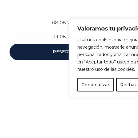
Vive la isla a tu manera
MEMORIES START HERE
Valoramos tu privac
Usamos cookies para mejora
navegación, mostrarle anun
RESERVAR
personalizados y analizar nues
en “Aceptar todo” usted da
nuestro uso de las cookies.
Personalizar
Rechaza