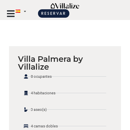
RESERVAR
Villa Palmera by
Villalize
8 ocupantes
4 habitaciones
3 aseo(s)
4 camas dobles