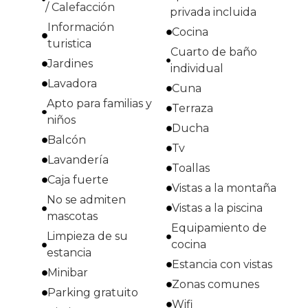
/ Calefacción
privada incluida
Información
Cocina
turistica
Cuarto de baño
Jardines
individual
Lavadora
Cuna
Apto para familias y
Terraza
niños
Ducha
Balcón
Tv
Lavandería
Toallas
Caja fuerte
Vistas a la montaña
No se admiten
Vistas a la piscina
mascotas
Equipamiento de
Limpieza de su
cocina
estancia
Estancia con vistas
Minibar
Zonas comunes
Parking gratuito
Wifi