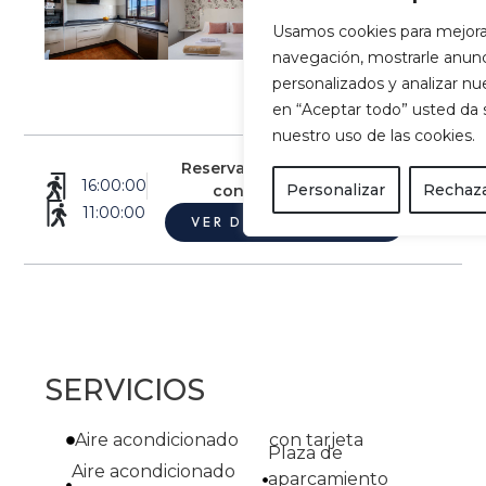
Usamos cookies para mejora
navegación, mostrarle anun
personalizados y analizar nues
en “Aceptar todo” usted da
nuestro uso de las cookies.
Reserva Villa Palmera by Villalize,
16:00:00
Personalizar
Rechaza
con las mejores ventajas
11:00:00
VER DISPONIBILIDAD
SERVICIOS
Aire acondicionado
con tarjeta
Plaza de
Aire acondicionado
aparcamiento