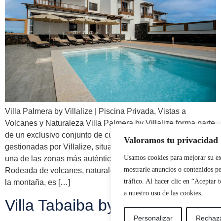
Villa Palmera by Villalize | Piscina Privada, Vistas a
Volcanes y Naturaleza Villa Palmera by Villalize forma parte
de un exclusivo conjunto de cuatro villas privadas
Valoramos tu privacidad
gestionadas por Villalize, situadas en La Vegueta, Tinajo,
Usamos cookies para mejorar su ex
una de las zonas más auténticas y tranquilas de Lanzarote.
mostrarle anuncios o contenidos pe
Rodeada de volcanes, naturaleza y espectaculares vistas a
tráfico. Al hacer clic en “Aceptar 
la montaña, es […]
a nuestro uso de las cookies.
Villa Tabaiba by Villalize
Personalizar
Rechaza